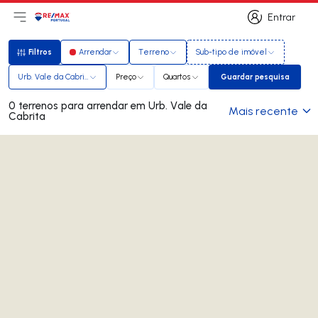
Entrar
Abri menu principal
Logo
Ir para página inicial
Entrar
Filtros
Arrendar
Terreno
Sub-tipo de imóvel
Filtros
Urb. Vale da Cabrita
Preço
Quartos
Guardar pesquisa
Guardar pesqui
0 terrenos para arrendar em Urb. Vale da
Mais recente
Cabrita