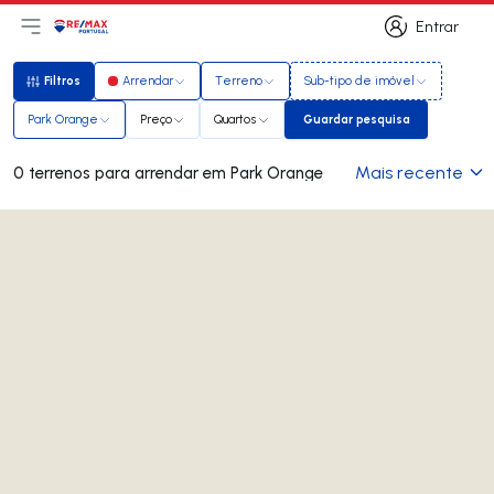
Entrar
Abri menu principal
Logo
Ir para página inicial
Entrar
Filtros
Arrendar
Terreno
Sub-tipo de imóvel
Filtros
Park Orange
Preço
Quartos
Guardar pesquisa
Guardar pesquisa
Mais recente
0 terrenos para arrendar em Park Orange