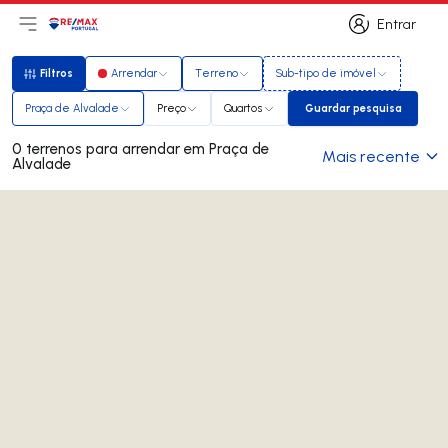
Entrar
Abri menu principal
Logo
Ir para página inicial
Entrar
Filtros
Arrendar
Terreno
Sub-tipo de imóvel
Filtros
Praça de Alvalade
Preço
Quartos
Guardar pesquisa
Guardar pesquis
0 terrenos para arrendar em Praça de
Mais recente
Alvalade