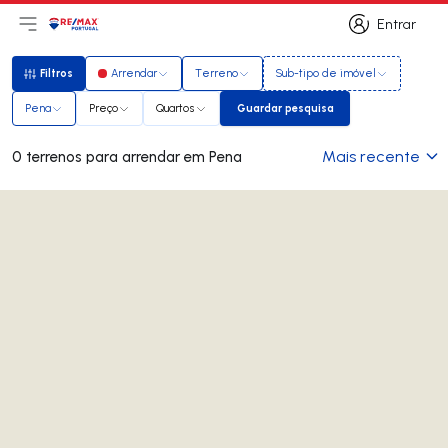
Entrar
Abri menu principal
Logo
Ir para página inicial
Entrar
Filtros
Arrendar
Terreno
Sub-tipo de imóvel
Filtros
Pena
Preço
Quartos
Guardar pesquisa
Guardar pesquisa
Mais recente
0 terrenos para arrendar em Pena