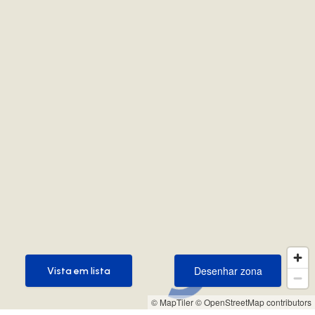
Desenhar zona
Vista em lista
Desenhar zona
Vista em lista
© MapTiler
© OpenStreetMap contributors