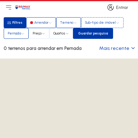
Entrar
Abri menu principal
Logo
Ir para página inicial
Entrar
Filtros
Arrendar
Terreno
Sub-tipo de imóvel
Filtros
Pernada
Preço
Quartos
Guardar pesquisa
Guardar pesquisa
Mais recente
0 terrenos para arrendar em Pernada