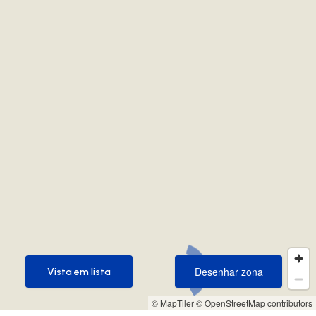
Desenhar zona
Vista em lista
Desenhar zona
Vista em lista
© MapTiler
© OpenStreetMap contributors