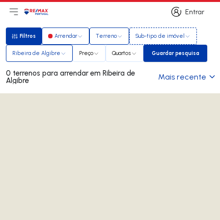
Entrar
Abri menu principal
Logo
Ir para página inicial
Entrar
Filtros
Arrendar
Terreno
Sub-tipo de imóvel
Filtros
Ribeira de Algibre
Preço
Quartos
Guardar pesquisa
Guardar pesquis
0 terrenos para arrendar em Ribeira de
Mais recente
Algibre