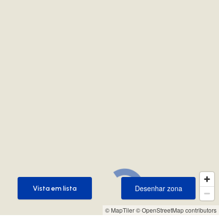
Desenhar zona
Vista em lista
Desenhar zona
Vista em lista
© MapTiler
© OpenStreetMap contributors