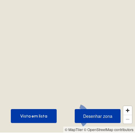
Desenhar zona
Vista em lista
Desenhar zona
Vista em lista
© MapTiler
© OpenStreetMap contributors