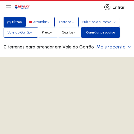
Entrar
Abri menu principal
Logo
Ir para página inicial
Entrar
Filtros
Arrendar
Terreno
Sub-tipo de imóvel
Filtros
Vale do Garrão
Preço
Quartos
Guardar pesquisa
Guardar pesquisa
Mais recente
0 terrenos para arrendar em Vale do Garrão