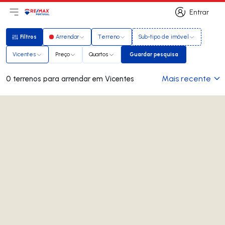
Entrar
Abri menu principal
Logo
Ir para página inicial
Entrar
Filtros
Arrendar
Terreno
Sub-tipo de imóvel
Filtros
Vicentes
Preço
Quartos
Guardar pesquisa
Guardar pesquisa
Mais recente
0 terrenos para arrendar em Vicentes