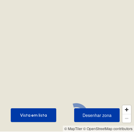
Desenhar zona
Vista em lista
Desenhar zona
Vista em lista
© MapTiler
© OpenStreetMap contributors