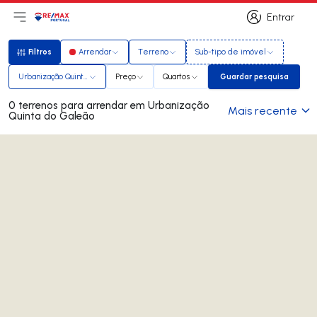
Entrar
Abri menu principal
Logo
Ir para página inicial
Entrar
Filtros
Arrendar
Terreno
Sub-tipo de imóvel
Filtros
Urbanização Quinta do Galeão
Preço
Quartos
Guardar pesquisa
Guardar pesqui
0 terrenos para arrendar em Urbanização
Mais recente
Quinta do Galeão