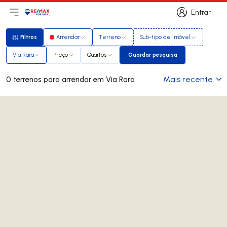
Entrar
Abri menu principal
Logo
Ir para página inicial
Entrar
Filtros
Arrendar
Terreno
Sub-tipo de imóvel
Filtros
Via Rara
Preço
Quartos
Guardar pesquisa
Guardar pesquisa
Mais recente
0 terrenos para arrendar em Via Rara