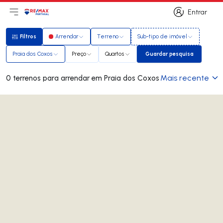
Entrar
Abri menu principal
Logo
Ir para página inicial
Entrar
Filtros
Arrendar
Terreno
Sub-tipo de imóvel
Filtros
Praia dos Coxos
Preço
Quartos
Guardar pesquisa
Guardar pesquisa
Mais recente
0 terrenos para arrendar em Praia dos Coxos