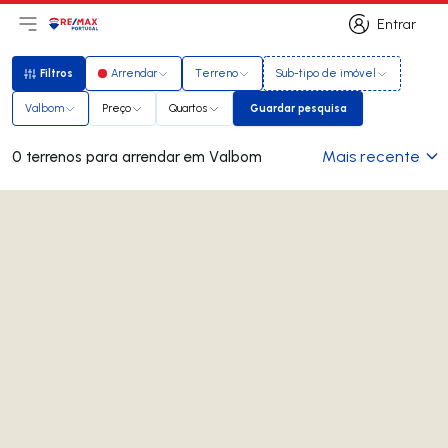
Entrar
Abri menu principal
Logo
Ir para página inicial
Entrar
Filtros
Arrendar
Terreno
Sub-tipo de imóvel
Filtros
Valbom
Preço
Quartos
Guardar pesquisa
Guardar pesquisa
Mais recente
0 terrenos para arrendar em Valbom