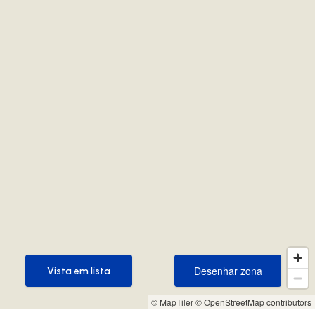
Desenhar zona
Vista em lista
Desenhar zona
Vista em lista
© MapTiler
© OpenStreetMap contributors