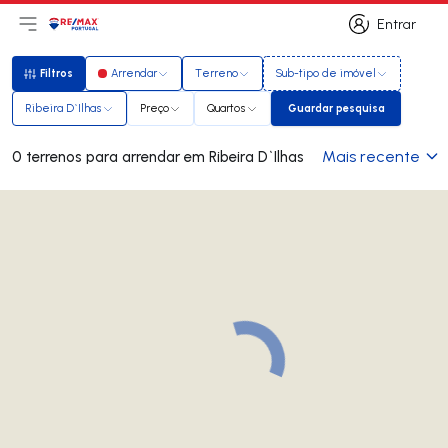
Entrar
Abri menu principal
Logo
Ir para página inicial
Entrar
Filtros
Arrendar
Terreno
Sub-tipo de imóvel
Filtros
Ribeira D`Ilhas
Preço
Quartos
Guardar pesquisa
Guardar pesquisa
Mais recente
0 terrenos para arrendar em Ribeira D`Ilhas