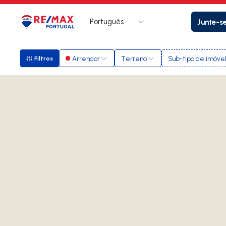
Português
Junte-s
Logo
Ir para página inicial
Arrendar
Terreno
Sub-tipo de imóve
Filtros
Filtros