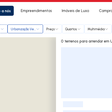
e a nós
Empreendimentos
Imóveis de Luxo
Compra
l
Urbanização Verde Moita
Preço
Quartos
Multimédia
0 terren
Lista de Imóveis
-