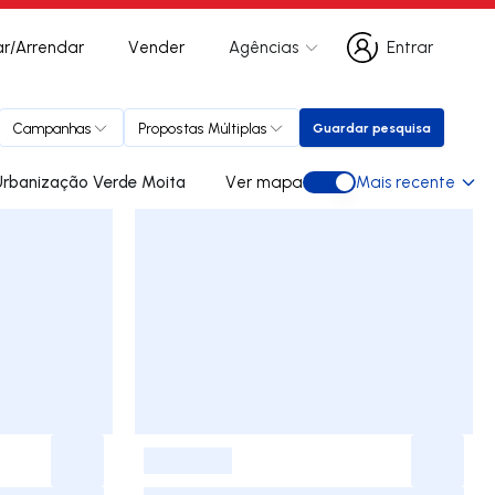
r/Arrendar
Vender
Agências
Entrar
Entrar
Campanhas
Propostas Múltiplas
Guardar pesquisa
Guardar pesquisa
os para arrendar em Urbanização Verde Moita
Ver mapa
Mais recente
Ver mapa
-