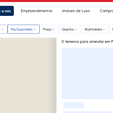
e a nós
Empreendimentos
Imóveis de Luxo
Compra
l
Pau Queimado
Preço
Quartos
Multimédia
0 terrenos
Lista de Imóveis
-