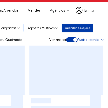
r/Arrendar
Vender
Agências
Entrar
Entrar
Campanhas
Propostas Múltiplas
Guardar pesquisa
Guardar pesquisa
 para arrendar em Pau Queimado
Ver mapa
Mais recente
Ver mapa
-