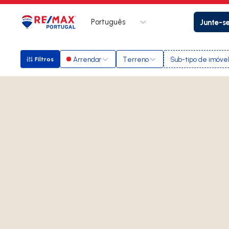
Português
Junte-s
Logo
Ir para página inicial
Arrendar
Terreno
Sub-tipo de imóve
Filtros
Filtros