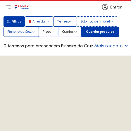
Entrar
Abri menu principal
Logo
Ir para página inicial
Entrar
Filtros
Arrendar
Terreno
Sub-tipo de imóvel
Filtros
Pinheiro da Cruz
Preço
Quartos
Guardar pesquisa
Guardar pesquisa
Mais recente
0 terrenos para arrendar em Pinheiro da Cruz