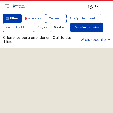
Entrar
Abri menu principal
Logo
Ir para página inicial
Entrar
Filtros
Arrendar
Terreno
Sub-tipo de imóvel
Filtros
Quinta das Tílias
Preço
Quartos
Guardar pesquisa
Guardar pesquisa
0 terrenos para arrendar em Quinta das
Mais recente
Tílias