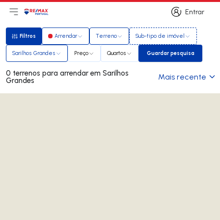
Entrar
Abri menu principal
Logo
Ir para página inicial
Entrar
Filtros
Arrendar
Terreno
Sub-tipo de imóvel
Filtros
Sarilhos Grandes
Preço
Quartos
Guardar pesquisa
Guardar pesquisa
0 terrenos para arrendar em Sarilhos
Mais recente
Grandes