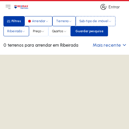
Entrar
Abri menu principal
Logo
Ir para página inicial
Entrar
Filtros
Arrendar
Terreno
Sub-tipo de imóvel
Filtros
Ribeirada
Preço
Quartos
Guardar pesquisa
Guardar pesquisa
Mais recente
0 terrenos para arrendar em Ribeirada