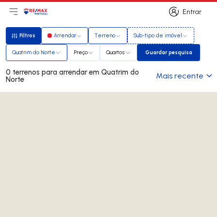
Entrar
Abri menu principal
Logo
Ir para página inicial
Entrar
Filtros
Arrendar
Terreno
Sub-tipo de imóvel
Filtros
Quatrim do Norte
Preço
Quartos
Guardar pesquisa
Guardar pesquisa
0 terrenos para arrendar em Quatrim do
Mais recente
Norte