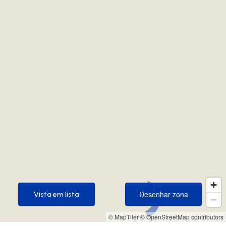
Desenhar zona
Vista em lista
Desenhar zona
Vista em lista
© MapTiler
© OpenStreetMap contributors