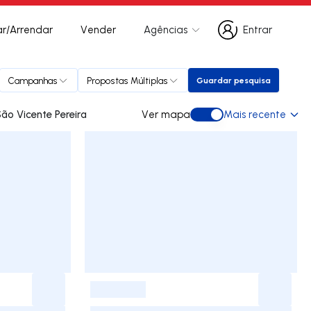
r/Arrendar
Vender
Agências
Entrar
Entrar
Campanhas
Propostas Múltiplas
Guardar pesquisa
Guardar pesquisa
s para arrendar em São Vicente Pereira
Ver mapa
Mais recente
Ver mapa
-