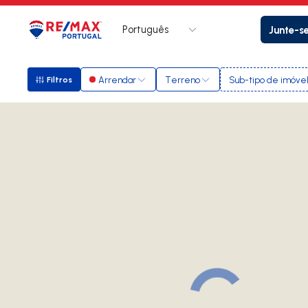
Português
Junte-s
Logo
Ir para página inicial
Arrendar
Terreno
Sub-tipo de imóve
Filtros
Filtros