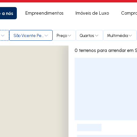
e a nós
Empreendimentos
Imóveis de Luxo
Compra
l
São Vicente Pereira
Preço
Quartos
Multimédia
0 terreno
Lista de Imóveis
-