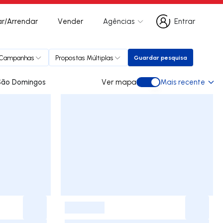
r/Arrendar
Vender
Agências
Entrar
Entrar
Campanhas
Propostas Múltiplas
Guardar pesquisa
Guardar pesquisa
 para arrendar em São Domingos
Ver mapa
Mais recente
Ver mapa
-