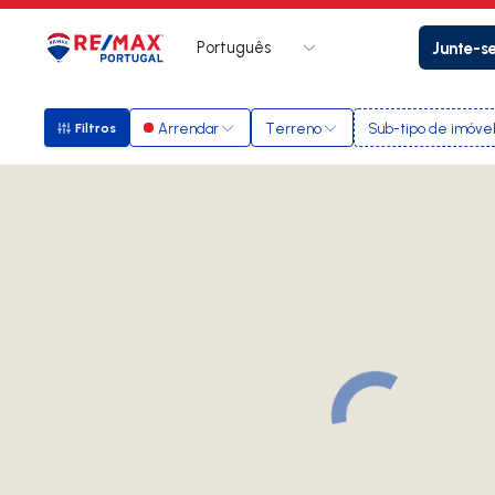
Português
Junte-s
Logo
Ir para página inicial
Arrendar
Terreno
Sub-tipo de imóve
Filtros
Filtros