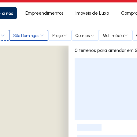
e a nós
Empreendimentos
Imóveis de Luxo
Compra
l
São Domingos
Preço
Quartos
Multimédia
0 terrenos
Lista de Imóveis
-