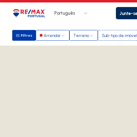
Português
Junte-s
Logo
Ir para página inicial
Arrendar
Terreno
Sub-tipo de imóve
Filtros
Filtros