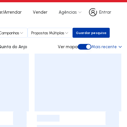
r/Arrendar
Vender
Agências
Entrar
Entrar
Campanhas
Propostas Múltiplas
Guardar pesquisa
Guardar pesquisa
 para arrendar em Quinta do Anjo
Ver mapa
Mais recente
Ver mapa
-