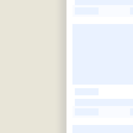
-
-
-
-
-
-
-