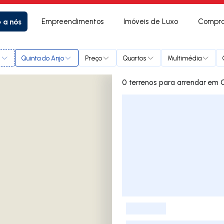
e a nós
Empreendimentos
Imóveis de Luxo
Compra
l
Quinta do Anjo
Preço
Quartos
Multimédia
0 terrenos
Lista de Imóveis
-