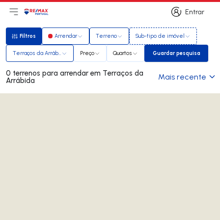
Entrar
Abri menu principal
Logo
Ir para página inicial
Entrar
Filtros
Arrendar
Terreno
Sub-tipo de imóvel
Filtros
Terraços da Arrábida
Preço
Quartos
Guardar pesquisa
Guardar pesqui
0 terrenos para arrendar em Terraços da
Mais recente
Arrábida