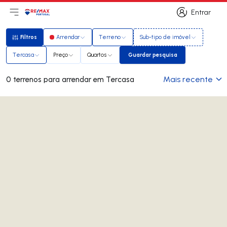
Entrar
Abri menu principal
Logo
Ir para página inicial
Entrar
Filtros
Arrendar
Terreno
Sub-tipo de imóvel
Filtros
Tercasa
Preço
Quartos
Guardar pesquisa
Guardar pesquisa
Mais recente
0 terrenos para arrendar em Tercasa