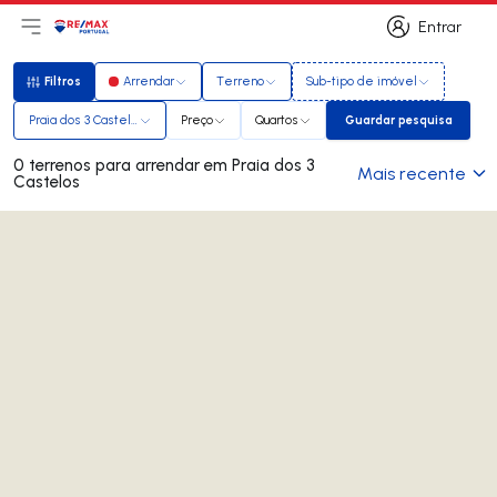
Entrar
Abri menu principal
Logo
Ir para página inicial
Entrar
Filtros
Arrendar
Terreno
Sub-tipo de imóvel
Filtros
Praia dos 3 Castelos
Preço
Quartos
Guardar pesquisa
Guardar pesqui
0 terrenos para arrendar em Praia dos 3
Mais recente
Castelos