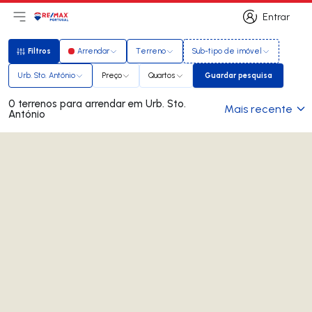
Entrar
Abri menu principal
Logo
Ir para página inicial
Entrar
Filtros
Arrendar
Terreno
Sub-tipo de imóvel
Filtros
Urb. Sto. António
Preço
Quartos
Guardar pesquisa
Guardar pesquisa
0 terrenos para arrendar em Urb. Sto.
Mais recente
António