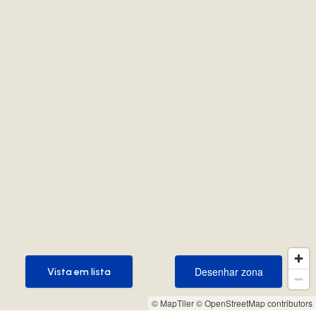
Desenhar zona
Vista em lista
Desenhar zona
Vista em lista
© MapTiler
© OpenStreetMap contributors