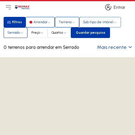
Entrar
Abri menu principal
Logo
Ir para página inicial
Entrar
Filtros
Arrendar
Terreno
Sub-tipo de imóvel
Filtros
Serrado
Preço
Quartos
Guardar pesquisa
Guardar pesquisa
Mais recente
0 terrenos para arrendar em Serrado