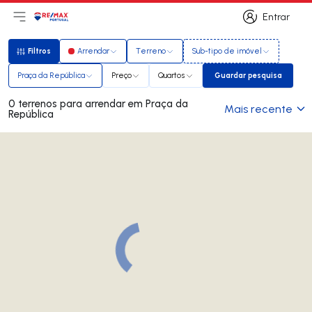
Entrar
Abri menu principal
Logo
Ir para página inicial
Entrar
Filtros
Arrendar
Terreno
Sub-tipo de imóvel
Filtros
Praça da República
Preço
Quartos
Guardar pesquisa
Guardar pesquis
0 terrenos para arrendar em Praça da
Mais recente
República