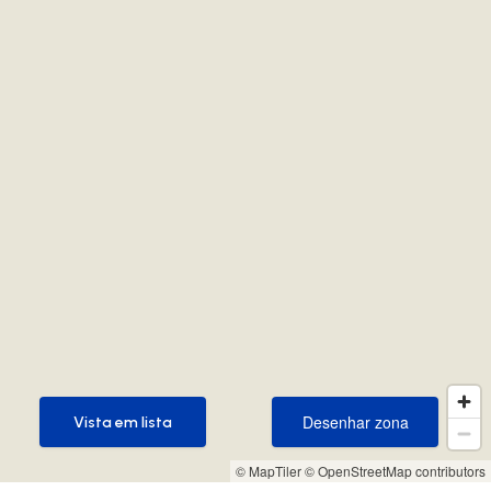
Desenhar zona
Vista em lista
Desenhar zona
Vista em lista
© MapTiler
© OpenStreetMap contributors