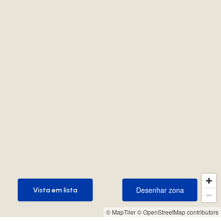
Desenhar zona
Vista em lista
Desenhar zona
Vista em lista
© MapTiler
© OpenStreetMap contributors