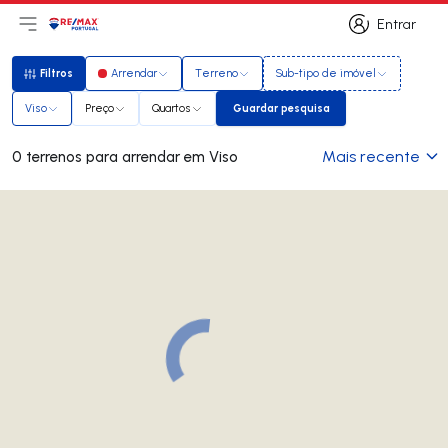
Entrar
Abri menu principal
Logo
Ir para página inicial
Entrar
Filtros
Arrendar
Terreno
Sub-tipo de imóvel
Filtros
Viso
Preço
Quartos
Guardar pesquisa
Guardar pesquisa
Mais recente
0 terrenos para arrendar em Viso