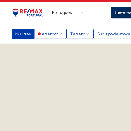
Português
Junte-s
Logo
Ir para página inicial
Arrendar
Terreno
Sub-tipo de imóve
Filtros
Filtros