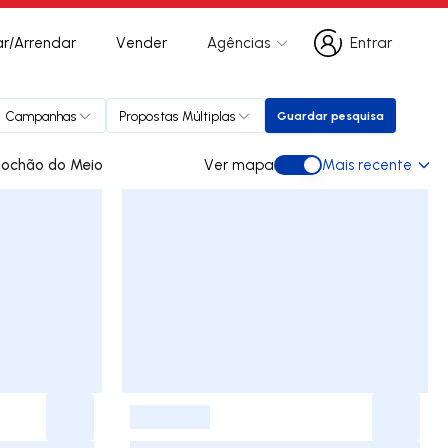
r/Arrendar
Vender
Agências
Entrar
Entrar
Campanhas
Propostas Múltiplas
Guardar pesquisa
Guardar pesquisa
s para arrendar em Rochão do Meio
Ver mapa
Mais recente
Ver mapa
-