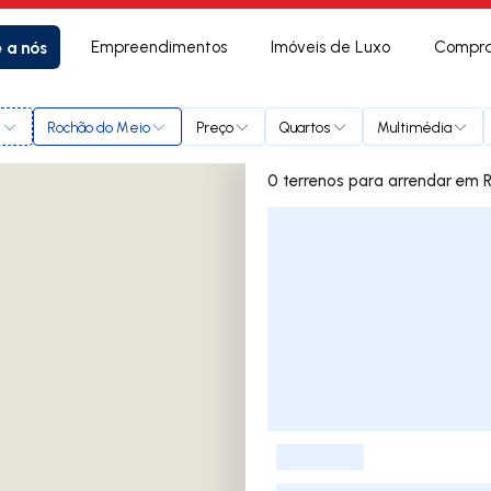
e a nós
Empreendimentos
Imóveis de Luxo
Compra
l
Rochão do Meio
Preço
Quartos
Multimédia
0 terreno
Lista de Imóveis
-