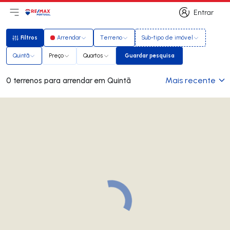
Entrar
Abri menu principal
Logo
Ir para página inicial
Entrar
Filtros
Arrendar
Terreno
Sub-tipo de imóvel
Filtros
Quintã
Preço
Quartos
Guardar pesquisa
Guardar pesquisa
Mais recente
0 terrenos para arrendar em Quintã