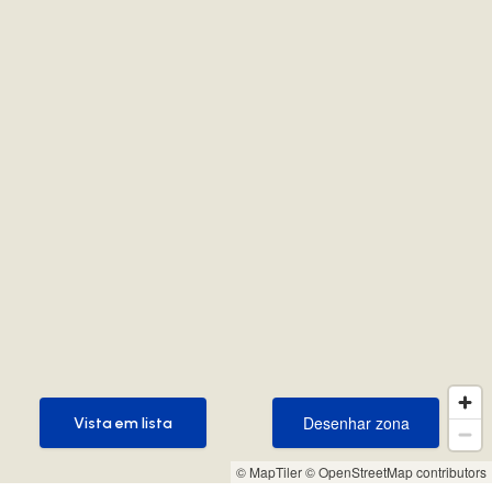
Desenhar zona
Vista em lista
Desenhar zona
Vista em lista
© MapTiler
© OpenStreetMap contributors