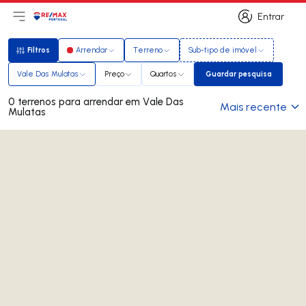
Entrar
Abri menu principal
Logo
Ir para página inicial
Entrar
Filtros
Arrendar
Terreno
Sub-tipo de imóvel
Filtros
Vale Das Mulatas
Preço
Quartos
Guardar pesquisa
Guardar pesquisa
0 terrenos para arrendar em Vale Das
Mais recente
Mulatas