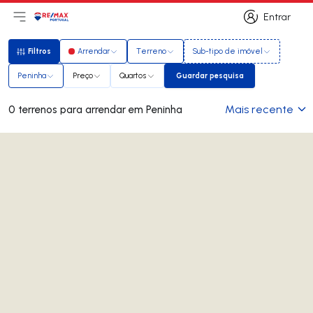
Entrar
Abri menu principal
Logo
Ir para página inicial
Entrar
Filtros
Arrendar
Terreno
Sub-tipo de imóvel
Filtros
Peninha
Preço
Quartos
Guardar pesquisa
Guardar pesquisa
Mais recente
0 terrenos para arrendar em Peninha