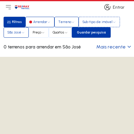
Entrar
Abri menu principal
Logo
Ir para página inicial
Entrar
Filtros
Arrendar
Terreno
Sub-tipo de imóvel
Filtros
São José
Preço
Quartos
Guardar pesquisa
Guardar pesquisa
Mais recente
0 terrenos para arrendar em São José