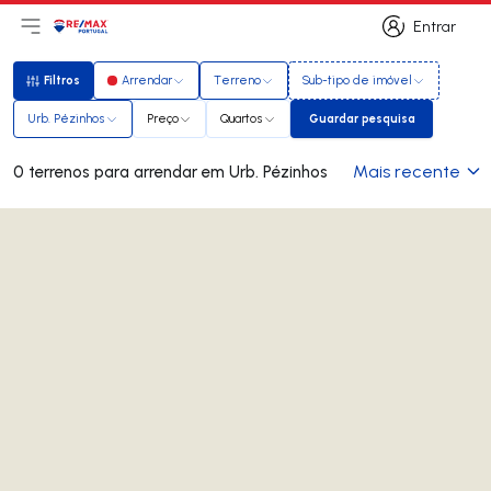
Entrar
Abri menu principal
Logo
Ir para página inicial
Entrar
Filtros
Arrendar
Terreno
Sub-tipo de imóvel
Filtros
Urb. Pézinhos
Preço
Quartos
Guardar pesquisa
Guardar pesquisa
Mais recente
0 terrenos para arrendar em Urb. Pézinhos