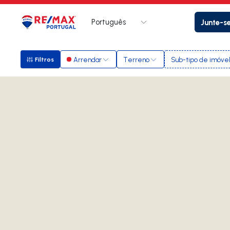
Português
Junte-s
Logo
Ir para página inicial
Arrendar
Terreno
Sub-tipo de imóve
Filtros
Filtros