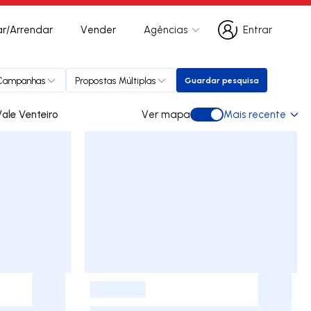
r/Arrendar
Vender
Agências
Entrar
Entrar
Campanhas
Propostas Múltiplas
Guardar pesquisa
Guardar pesquisa
para arrendar em Vale Venteiro
Ver mapa
Mais recente
Ver mapa
-