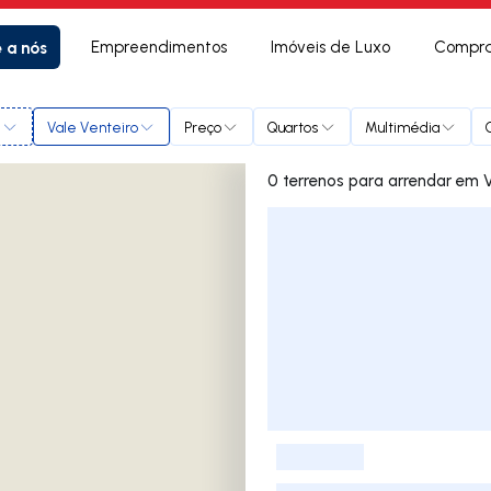
e a nós
Empreendimentos
Imóveis de Luxo
Compra
l
Vale Venteiro
Preço
Quartos
Multimédia
0 terrenos 
Lista de Imóveis
-