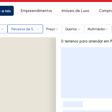
e a nós
Empreendimentos
Imóveis de Luxo
Compra
l
Parceiros de S.João
Preço
Quartos
Multimédia
0 terreno
Lista de Imóveis
-