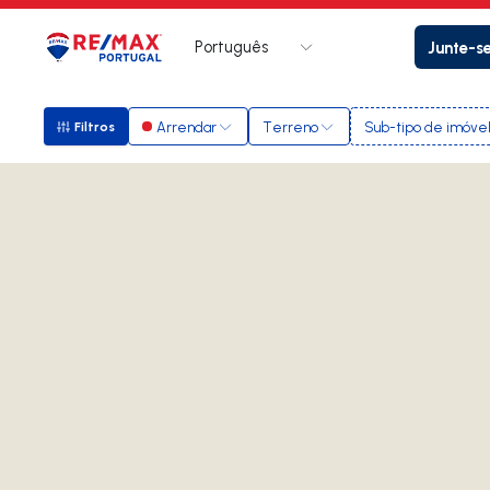
Português
Junte-s
Logo
Ir para página inicial
Arrendar
Terreno
Sub-tipo de imóve
Filtros
Filtros