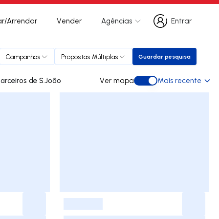
r/Arrendar
Vender
Agências
Entrar
Entrar
Campanhas
Propostas Múltiplas
Guardar pesquisa
Guardar pesquisa
s para arrendar em Parceiros de S.João
Ver mapa
Mais recente
Ver mapa
-