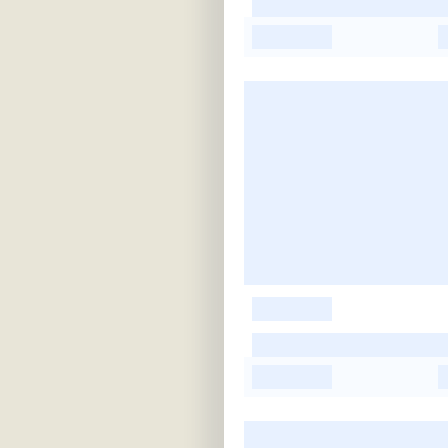
-
-
-
-
-
-
-