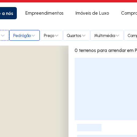
e a nós
Empreendimentos
Imóveis de Luxo
Compra
l
Pedrógão
Preço
Quartos
Multimédia
Cam
0 terrenos p
Lista de Imóveis
-