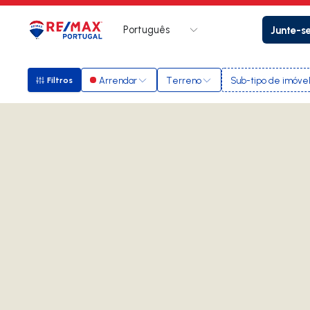
Português
Junte-s
Logo
Ir para página inicial
Arrendar
Terreno
Sub-tipo de imóve
Filtros
Filtros