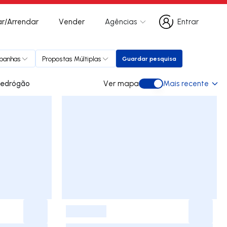
r/Arrendar
Vender
Agências
Entrar
Entrar
panhas
Propostas Múltiplas
Guardar pesquisa
Guardar pesquisa
ara arrendar em Pedrógão
Ver mapa
Mais recente
Ver mapa
-