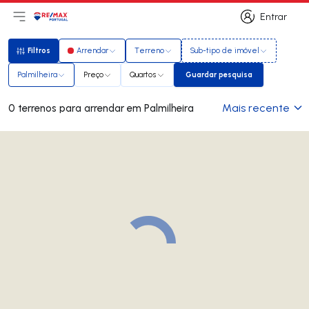
Entrar
Abri menu principal
Logo
Ir para página inicial
Entrar
Filtros
Arrendar
Terreno
Sub-tipo de imóvel
Filtros
Palmilheira
Preço
Quartos
Guardar pesquisa
Guardar pesquisa
Mais recente
0 terrenos para arrendar em Palmilheira