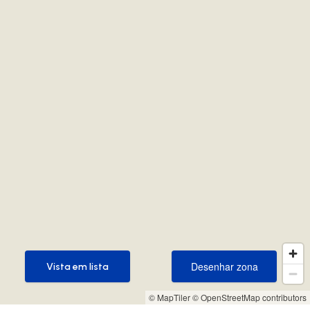
Desenhar zona
Vista em lista
Desenhar zona
Vista em lista
© MapTiler
© OpenStreetMap contributors