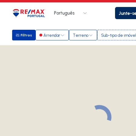
Português
Junte-s
Logo
Ir para página inicial
Arrendar
Terreno
Sub-tipo de imóve
Filtros
Filtros