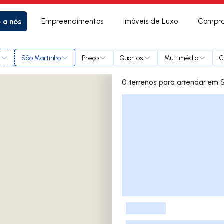
e a nós
Empreendimentos
Imóveis de Luxo
Compra
l
São Martinho
Preço
Quartos
Multimédia
C
0 terrenos
Lista de Imóveis
-