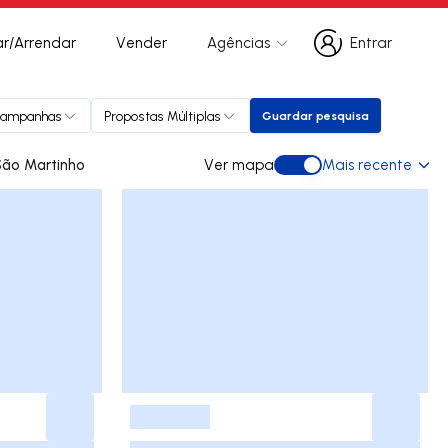
r/Arrendar
Vender
Agências
Entrar
Entrar
ampanhas
Propostas Múltiplas
Guardar pesquisa
Guardar pesquisa
 para arrendar em São Martinho
Ver mapa
Mais recente
Ver mapa
-