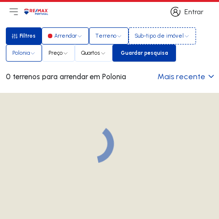
Entrar
Abri menu principal
Logo
Ir para página inicial
Entrar
Filtros
Arrendar
Terreno
Sub-tipo de imóvel
Filtros
Polonia
Preço
Quartos
Guardar pesquisa
Guardar pesquisa
Mais recente
0 terrenos para arrendar em Polonia