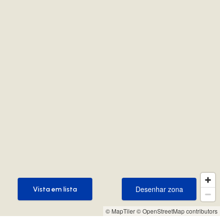
Desenhar zona
Vista em lista
Desenhar zona
Vista em lista
© MapTiler
© OpenStreetMap contributors