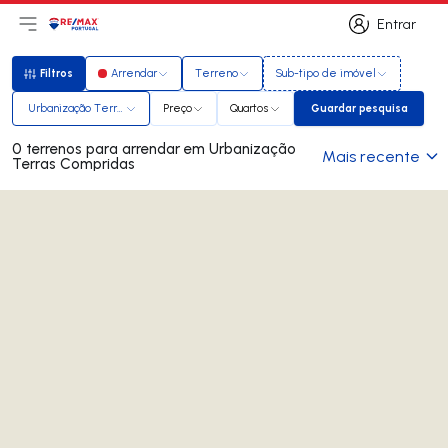
Entrar
Abri menu principal
Logo
Ir para página inicial
Entrar
Filtros
Arrendar
Terreno
Sub-tipo de imóvel
Filtros
Urbanização Terras Compridas
Preço
Quartos
Guardar pesquisa
Guardar pesqui
0 terrenos para arrendar em Urbanização
Mais recente
Terras Compridas