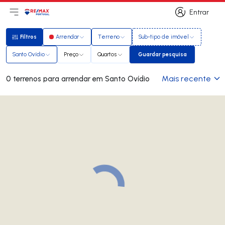
Entrar
Abri menu principal
Logo
Ir para página inicial
Entrar
Filtros
Arrendar
Terreno
Sub-tipo de imóvel
Filtros
Santo Ovídio
Preço
Quartos
Guardar pesquisa
Guardar pesquisa
Mais recente
0 terrenos para arrendar em Santo Ovídio