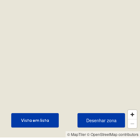
Desenhar zona
Vista em lista
Desenhar zona
Vista em lista
© MapTiler
© OpenStreetMap contributors