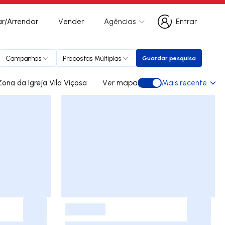
r/Arrendar
Vender
Agências
Entrar
Entrar
Campanhas
Propostas Múltiplas
Guardar pesquisa
Guardar pesquisa
os para arrendar em Zona da Igreja Vila Viçosa
Ver mapa
Mais recente
Ver mapa
-