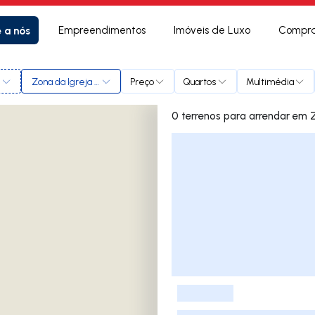
e a nós
Empreendimentos
Imóveis de Luxo
Compra
l
Zona da Igreja Vila Viçosa
Preço
Quartos
Multimédia
0 terren
Lista de Imóveis
-