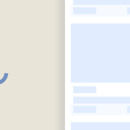
-
-
-
-
-
-
-