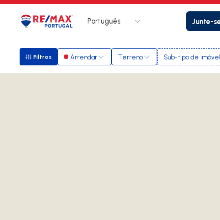
Português
Junte-s
Logo
Ir para página inicial
Arrendar
Terreno
Sub-tipo de imóve
Filtros
Filtros