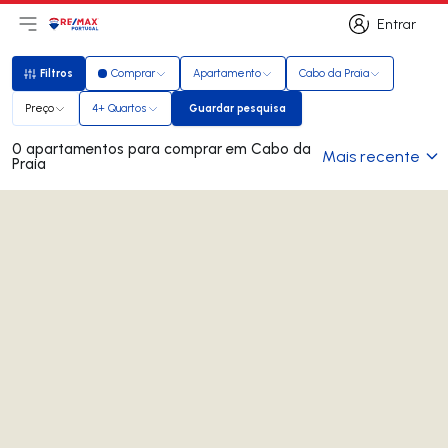
Entrar
Abri menu principal
Logo
Ir para página inicial
Entrar
Filtros
Comprar
Apartamento
Cabo da Praia
Filtros
Preço
4+ Quartos
Guardar pesquisa
Guardar pesquisa
0 apartamentos para comprar em Cabo da
Mais recente
Praia