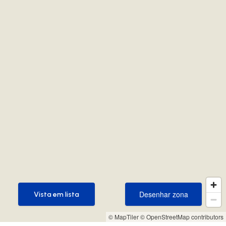
Desenhar zona
Vista em lista
Desenhar zona
Vista em lista
© MapTiler
© OpenStreetMap contributors