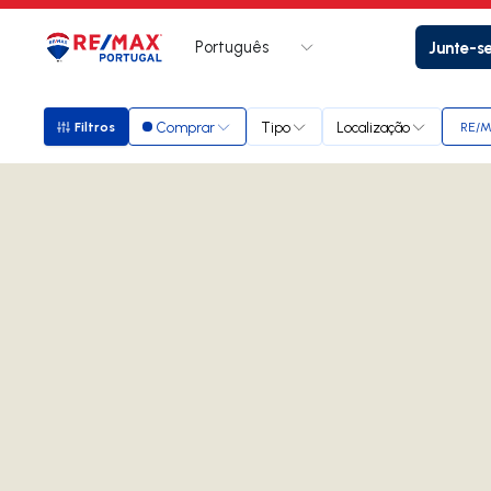
Português
Junte-s
Logo
Ir para página inicial
Comprar
Tipo
Localização
Filtros
RE/M
Filtros