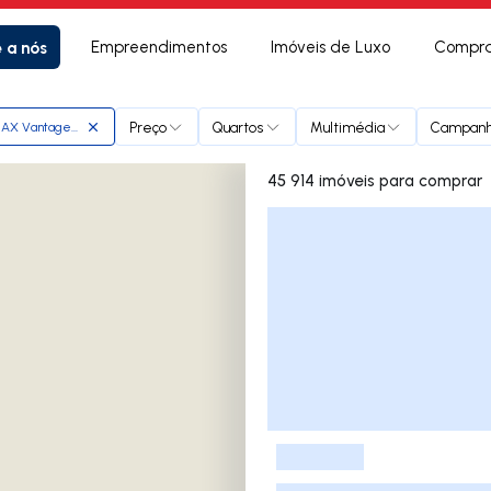
e a nós
Empreendimentos
Imóveis de Luxo
Compra
Preço
Quartos
Multimédia
Campan
AX Vantagem Life
45 914 imóveis para comprar
Lista de Imóveis
-