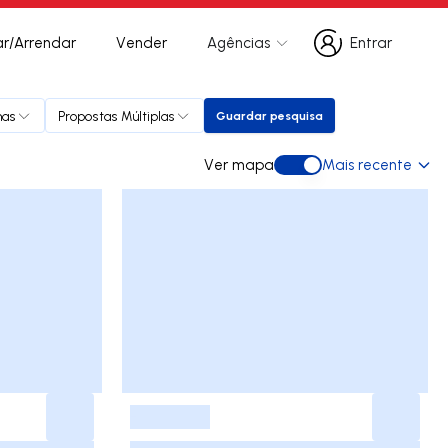
r/Arrendar
Vender
Agências
Entrar
Entrar
has
Propostas Múltiplas
Guardar pesquisa
Guardar pesquisa
Ver mapa
Mais recente
Ver mapa
-