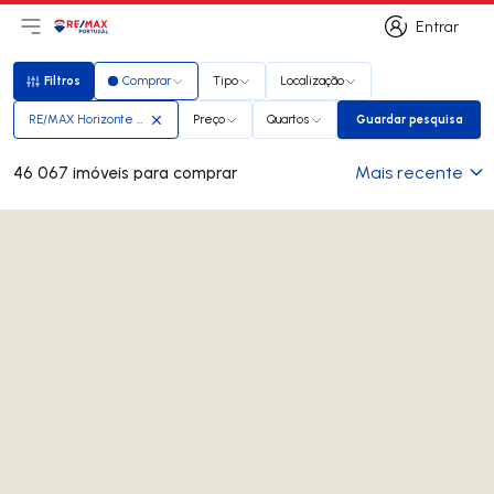
Entrar
Abri menu principal
Logo
Ir para página inicial
Entrar
Filtros
Comprar
Tipo
Localização
Filtros
RE/MAX Horizonte Global
Preço
Quartos
Guardar pesquisa
Guardar pesq
Mais recente
46 067 imóveis para comprar