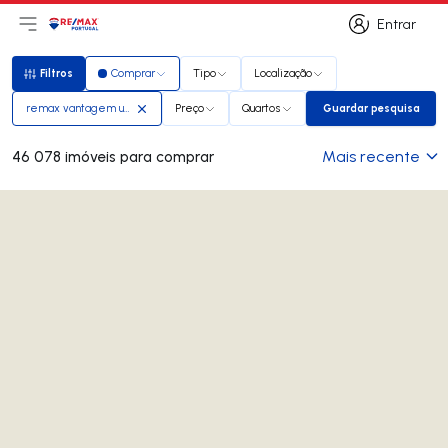
Entrar
Abri menu principal
Logo
Ir para página inicial
Entrar
Filtros
Comprar
Tipo
Localização
Filtros
remax vantagem urban
Preço
Quartos
Guardar pesquisa
Guardar pesq
Mais recente
46 078 imóveis para comprar