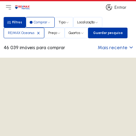
Entrar
Abri menu principal
Logo
Ir para página inicial
Entrar
Filtros
Comprar
Tipo
Localização
Filtros
RE/MAX Oceanus
Preço
Quartos
Guardar pesquisa
Guardar pesquis
Mais recente
46 039 imóveis para comprar